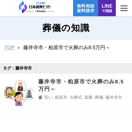
無料相談
LINE
資料請求
で相談
葬儀の知識
TOP
藤井寺市・柏原市で火葬のみ8.5万円～
タグ：藤井寺市
藤井寺市・柏原市で火葬のみ8.5
万円～
安い
,
柏原市
,
火葬式
,
直葬
,
葬儀
,
藤井寺市