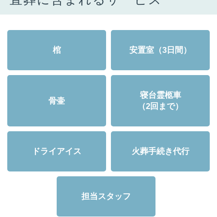
棺
安置室（3日間）
寝台霊柩車
骨壷
（2回まで）
ドライアイス
火葬手続き代行
担当スタッフ