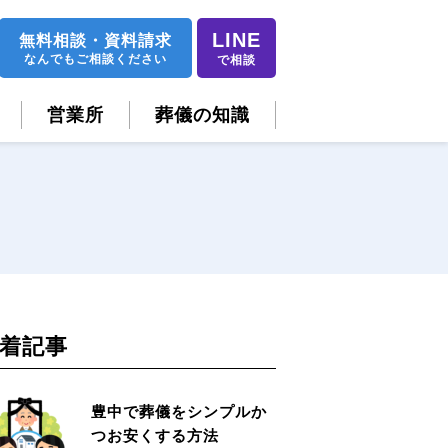
LINE
無料相談
・
資料請求
なんでもご相談ください
で相談
営業所
葬儀の知識
着記事
豊中で葬儀をシンプルか
つお安くする方法