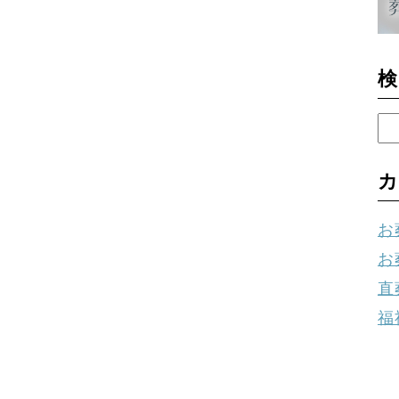
検
カ
お
お
直
福