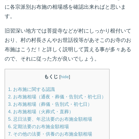
に各宗派別お布施の相場感を確認出来ればと思いま
す。
旧習深い地方では菩提寺などが村にしっかり根付いて
おり、村の村長さんやお世話役等があそこのお寺のお
布施はこうだ！と詳しく説明して貰える事が多々ある
ので、それに従った方が良いでしょう。
もくじ
[
hide
]
1.
お布施に関する認識
2.
お布施相場（通夜・葬儀・告別式・初七日）
3.
お布施相場（葬儀・告別式・初七日）
4.
お布施相場（火葬式・直葬）
5.
忌日法要、年忌法要のお布施金額相場
6.
定期法要のお布施金額相場
7.
その他の法要・供養のお布施金額相場