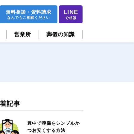
LINE
無料相談
・
資料請求
なんでもご相談ください
で相談
営業所
葬儀の知識
着記事
豊中で葬儀をシンプルか
つお安くする方法