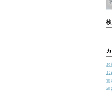
検
カ
お
お
直
福