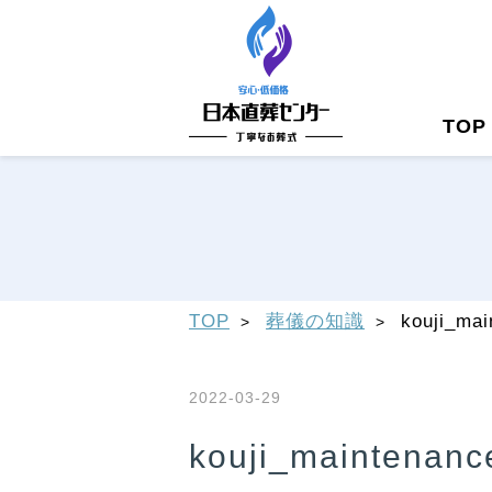
TOP
TOP
葬儀の知識
kouji_mai
2022-03-29
kouji_maintenanc