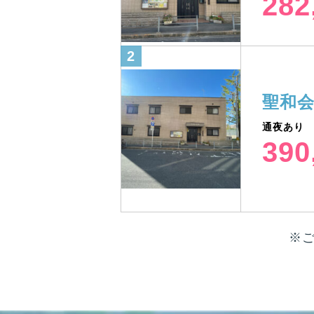
282
聖和
通夜あり
390
※