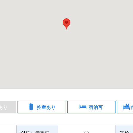
あり
控室あり
宿泊可
付添い安置可
宿泊