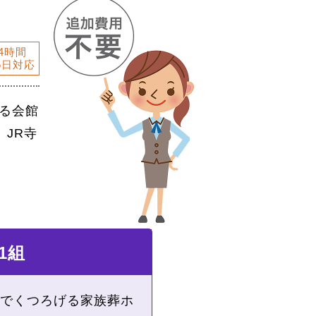
4時間
5日対応
る会館
JR寺
。
1組
でくつろげる家族葬ホ