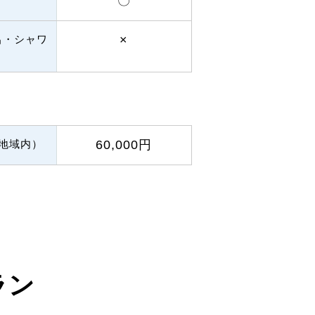
〇
呂・シャワ
×
（地域内）
60,000円
ラン