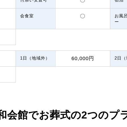
〇
会食室
〇
お風
ー
1日（地域外）
60,000円
2日
和会館でお葬式の
2つのプ